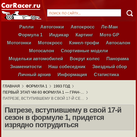
Ралли
Автогонки
Автокросс
Ле-Ман
Формула 1
Индикар
Картинг
Мото GP
Мотогонки
Мотокросс
Кэмел-трофи
Автосалон
Мотосалон
Спортивные модели
Модельки автомобилей
Вокруг колес
Панорама
Знаменитости
Наш собеседник
Звездный сбор
Личный архив
Информация
Статистика
ГЛАВНАЯ
ФОРМУЛА 1
1993 ГОД
ПЕРВЫЙ ЭТАП ЧМ-93 ФОРМУЛА 1 — ГРАН-…
ПАТРЕЗЕ, ВСТУПИВШЕМУ В СВОЙ 17-Й СЕ…
Патрезе, вступившему в свой 17-й
сезон в формуле 1, придется
изрядно потрудиться