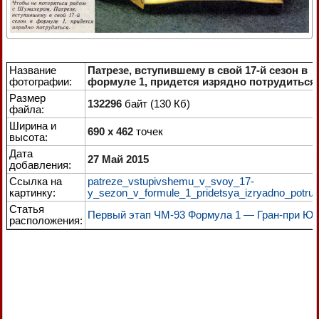
Название
Патрезе, вступившему в свой 17-й сезон в
фотографии:
формуле 1, придется изрядно потрудиться
Размер
132296
байт (130 Кб)
файла:
Ширина и
690 x 462
точек
высота:
Дата
27 Май 2015
добавления:
Ссылка на
patreze_vstupivshemu_v_svoy_17-
картинку:
y_sezon_v_formule_1_pridetsya_izryadno_potrudi
Статья
Первый этап ЧМ-93 Формула 1 — Гран-при Ю
расположения: