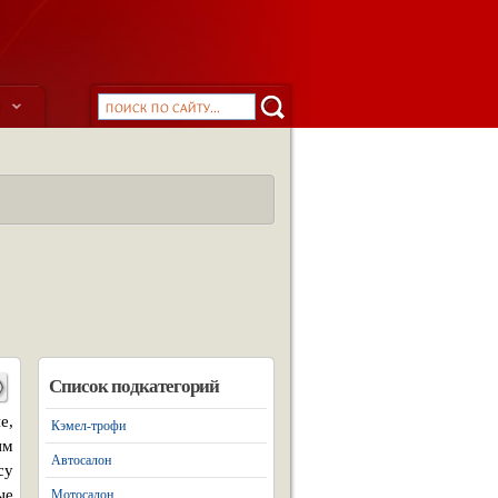
ы
Список подкатегорий
е,
Кэмел-трофи
им
Автосалон
су
ые
Мотосалон