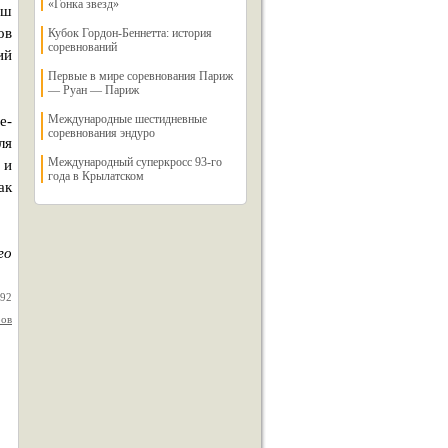
«Гонка звезд»
аш
ов
Кубок Гордон-Беннетта: история
соревнований
ий
Первые в мире соревнования Париж
— Руан — Париж
Международные шестидневные
е-
соревнования эндуро
ля
Международный суперкросс 93-го
 и
года в Крылатском
ак
го
992
ров