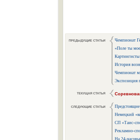
Чемпионат Г
ПРЕДЫДУЩИЕ СТАТЬИ
«Поле ты мое
Картингисты 
История воз
Чемпионат м
Экспозиция 
Соревнован
ТЕКУЩАЯ СТАТЬЯ
Предстоящие
СЛЕДУЮЩИЕ СТАТЬИ
Немецкий «к
СП «Таис-спо
Рекламно-сп
На 24-часов