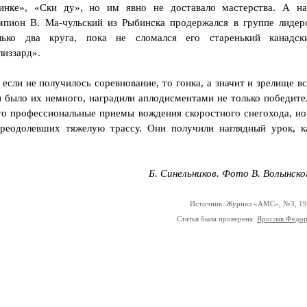
инке», «Ски ду», но им явно не доставало мастерства. А н
мпион В. Ма-чульский из Рыбинска продержался в группе лидер
лько два круга, пока не сломался его старенький канадск
лиззард».
 если не получилось соревнование, то гонка, а значит и зрелище вс
 и было их немного, наградили аплодисментами не только победите
о профессиональные приемы вождения скоростного снегохода, но
преодолевших тяжелую трассу. Они получили наглядный урок, к
Б. Синельников. Фото В. Волынско
Источник: Журнал «АМС», №3, 1
Статья была проверена:
Ярослав Федо