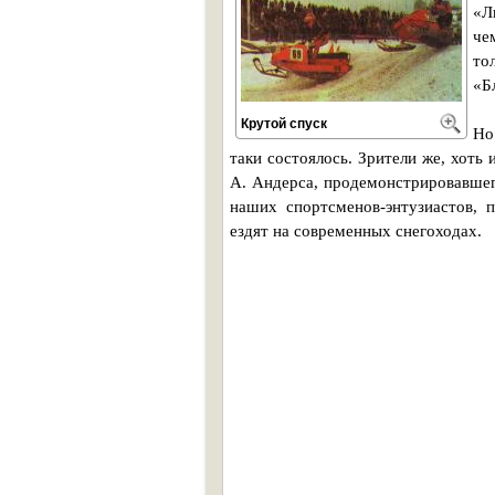
«Л
че
то
«Б
Крутой спуск
Но
таки состоялось. Зрители же, хоть
А. Андерса, продемонстрировавшег
наших спортсменов-энтузиастов, 
ездят на современных снегоходах.