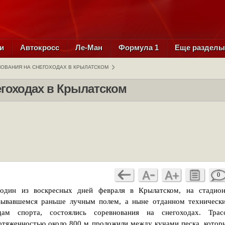
и
Автокросс
Ле-Ман
Формула 1
Еще раздел
ОВАНИЯ НА СНЕГОХОДАХ В КРЫЛАТСКОМ
егоходах в Крылатском
0
один из воскресных дней февраля в Крылатском, на стадион
зывавшемся раньше лучным полем, а ныне отданном техническ
дам спорта, состоялись соревнования на снегоходах. Трас
отяженностью около 800 м проложили между кучами песка, котор