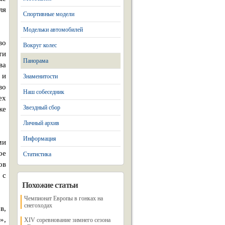
ля
Спортивные модели
Модельки автомобилей
во
Вокруг колес
ти
Панорама
ва
 и
Знаменитости
во
Наш собеседник
ех
Звездный сбор
же
Личный архив
Информация
ми
ое
Статистика
ов
 с
Похожие статьи
Чемпионат Европы в гонках на
снегоходах
в,
»,
XIV соревнование зимнего сезона