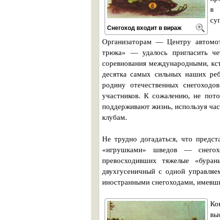
в 
су
Снегоход входит в вираж
Организаторам — Центру автомот
трюка» — удалось пригласить че
соревнования международными, кст
десятка самых сильных наших реб
родину отечественных снегоходо
участников. К сожалению, не пот
поддерживают жизнь, используя ча
клубам.
Не трудно догадаться, что предс
«игрушками» шведов — снегох
превосходивших тяжелые «бура
двухгусеничный с одной управляе
иностранными снегоходами, имевши
Ко
вы