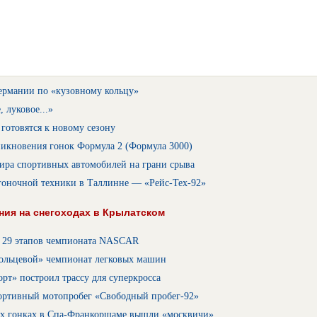
ермании по «кузовному кольцу»
, луковое...»
готовятся к новому сезону
никновения гонок Формула 2 (Формула 3000)
ира спортивных автомобилей на грани срыва
гоночной техники в Таллинне — «Рейс-Тех-92»
ия на снегоходах в Крылатском
 29 этапов чемпионата NASCAR
ольцевой» чемпионат легковых машин
рт» построил трассу для суперкросса
ортивный мотопробег «Свободный пробег-92»
ых гонках в Спа-Франкоршаме вышли «москвичи»