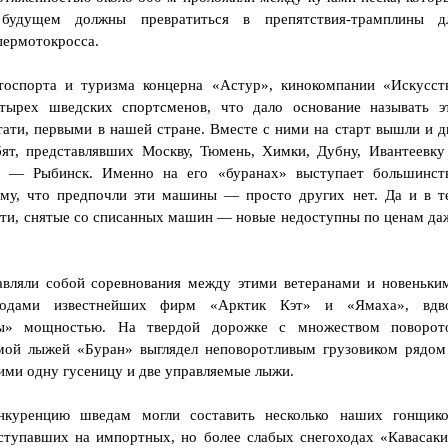
будущем должны превратиться в препятствия-трамплины д
пермотокросса.
оспорта и туризма концерна «Астур», кинокомпании «Искусст
тырех шведских спортсменов, что дало основание называть э
ати, первыми в нашей стране. Вместе с ними на старт вышли и д
ят, представлявших Москву, Тюмень, Химки, Дубну, Ивантеевку
в — Рыбинск. Именно на его «буранах» выступает большинст
ому, что предпочли эти машины — просто других нет. Да и в т
сти, снятые со списанных машин — новые недоступны по ценам да
тавляли собой соревнования между этими ветеранами и новеньки
одами известнейших фирм «Арктик Кэт» и «Ямаха», вдв
ны» мощностью. На твердой дорожке с множеством поворот
мой лыжей «Буран» выглядел неповоротливым грузовиком рядом
ми одну гусеницу и две управляемые лыжи.
нкуренцию шведам могли составить несколько наших гонщико
ступавших на импортных, но более слабых снегоходах «Кавасаки