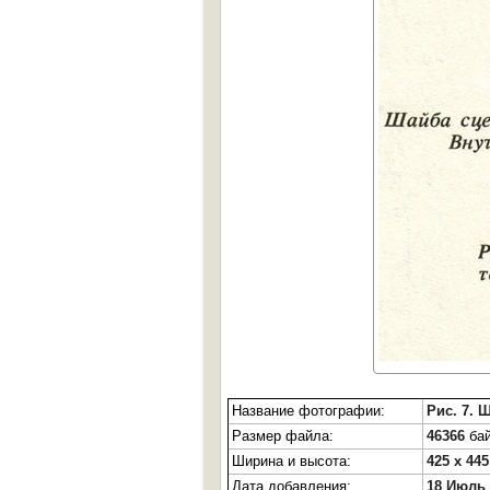
Название фотографии:
Рис. 7. 
Размер файла:
46366
бай
Ширина и высота:
425 x 445
Дата добавления:
18 Июль 