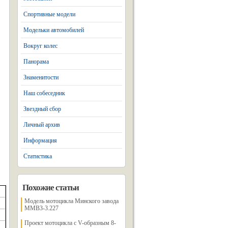
Спортивные модели
Модельки автомобилей
Вокруг колес
Панорама
Знаменитости
Наш собеседник
Звездный сбор
Личный архив
Информация
Статистика
Похожие статьи
Модель мотоцикла Минского завода
MMB3-3.227
Проект мотоцикла с V-образным 8-