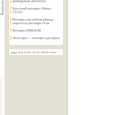
цилиндровым двигателем
Кроссовый мотоцикл «Ямаха-
YZ125»
Мотоцикл для побития рекорда
скорости на дистанции 10 км
Мотоцикл БМВ-К100
«Бета-зеро» — мотоцикл для триала
здесь
пила пилит лучше любой жены