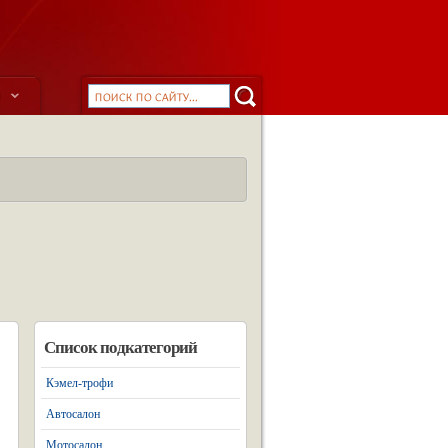
ы
Список подкатегорий
Кэмел-трофи
Автосалон
Мотосалон