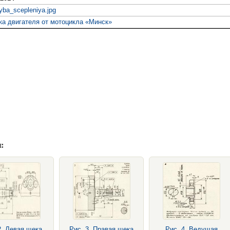
yba_scepleniya.jpg
ка двигателя от мотоцикла «Минск»
:
2. Левая щека
Рис. 3. Правая щека
Рис. 4. Ведущая