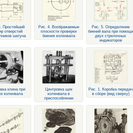
3. Простейший
Рис. 4. Воображаемые
Рис. 5. Определение
ир отверстий
плоскости проверки
биений вала при помощ
пников шатуна
биения коленвала
двух стрелочных
индикаторов
вка клина при
Центровка щек
Рис. 1. Коробка передач
ке коленвала
коленвала в
в сборе (вид сверху)
приспособлении