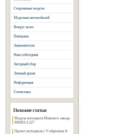
Спортивные модели
Модельки автомобилей
Вокруг колес
Панорама
Знаменитости
Наш собеседник
Звездный сбор
Личный архив
Информация
Статистика
Похожие статьи
Модель мотоцикла Минского завода
MMB3-3.227
Проект мотоцикла с V-образным 8-