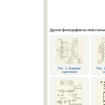
Другие фотографии из этой статьи
Рис. 1. Барабан
Рис. 
сцепления
к