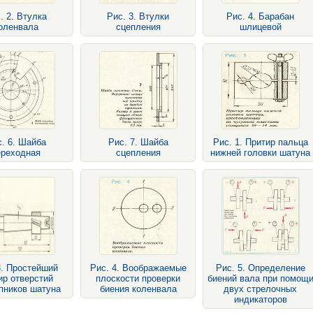
. 2. Втулка
Рис. 3. Втулки
Рис. 4. Барабан
оленвала
сцепления
шлицевой
. 6. Шайба
Рис. 7. Шайба
Рис. 1. Притир пальца
ереходная
сцепления
нижней головки шатуна
3. Простейший
Рис. 4. Воображаемые
Рис. 5. Определение
ир отверстий
плоскости проверки
биений вала при помощ
пников шатуна
биения коленвала
двух стрелочных
индикаторов