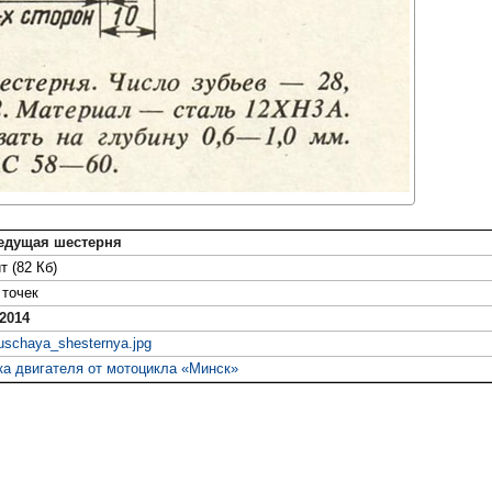
Ведущая шестерня
т (82 Кб)
точек
2014
uschaya_shesternya.jpg
ка двигателя от мотоцикла «Минск»