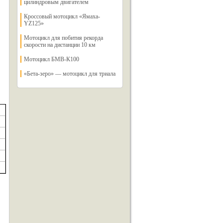
цилиндровым двигателем
Кроссовый мотоцикл «Ямаха-
YZ125»
Мотоцикл для побития рекорда
скорости на дистанции 10 км
Мотоцикл БМВ-К100
«Бета-зеро» — мотоцикл для триала