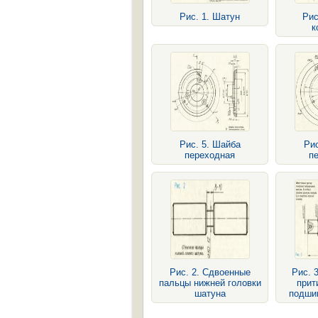
Рис. 1. Шатун
Рис
к
Рис. 5. Шайба
Рис
переходная
п
Рис. 2. Сдвоенные
Рис. 
пальцы нижней головки
прит
шатуна
подши