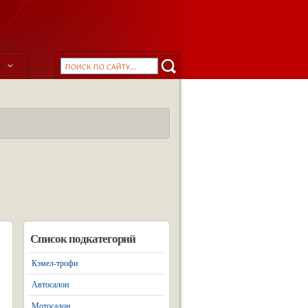
ы
Список подкатегорий
Кэмел-трофи
Автосалон
Мотосалон