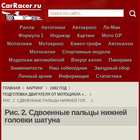
Ралли
Автогонки
Автокросс
Ле-Ман
Формула 1
Индикар
Картинг
Мото GP
Мотогонки
Мотокросс
Кэмел-трофи
Автосалон
Мотосалон
Спортивные модели
Модельки автомобилей
Вокруг колес
Панорама
Знаменитости
Наш собеседник
Звездный сбор
Личный архив
Информация
Статистика
ГЛАВНАЯ
КАРТИНГ
1992 ГОД
ПОДГОТОВКА ДВИГАТЕЛЯ ОТ МОТОЦИКЛА «…
РИС. 2. СДВОЕННЫЕ ПАЛЬЦЫ НИЖНЕЙ ГОЛ…
Рис. 2. Сдвоенные пальцы нижней
головки шатуна