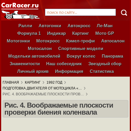
Ралли
Автогонки
Автокросс
Ле-Ман
Формула 1
Индикар
Картинг
Мото GP
Мотогонки
Мотокросс
Кэмел-трофи
Автосалон
Мотосалон
Спортивные модели
Модельки автомобилей
Вокруг колес
Панорама
Знаменитости
Наш собеседник
Звездный сбор
Личный архив
Информация
Статистика
ГЛАВНАЯ
КАРТИНГ
1992 ГОД
ПОДГОТОВКА ДВИГАТЕЛЯ ОТ МОТОЦИКЛА «…
РИС. 4. ВООБРАЖАЕМЫЕ ПЛОСКОСТИ ПРОВ…
Рис. 4. Воображаемые плоскости
проверки биения коленвала