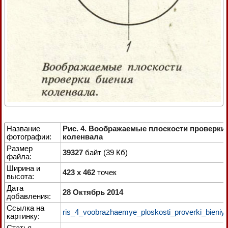
Название
Рис. 4. Воображаемые плоскости проверки
фотографии:
коленвала
Размер
39327
байт (39 Кб)
файла:
Ширина и
423 x 462
точек
высота:
Дата
28 Октябрь 2014
добавления:
Ссылка на
ris_4_voobrazhaemye_ploskosti_proverki_bieniya
картинку:
Статья