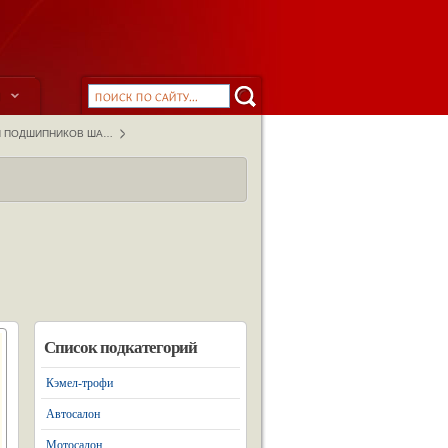
ы
ИЙ ПОДШИПНИКОВ ША…
Список подкатегорий
Кэмел-трофи
Автосалон
Мотосалон