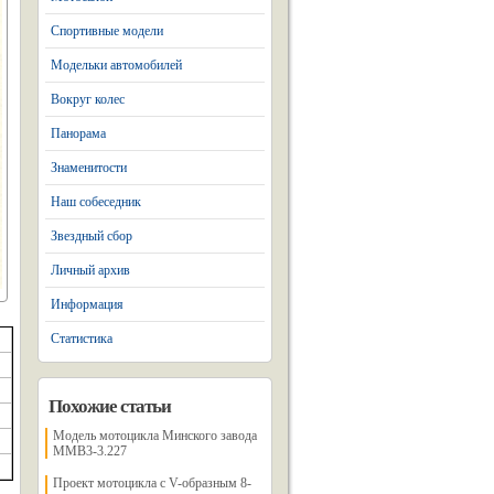
Спортивные модели
Модельки автомобилей
Вокруг колес
Панорама
Знаменитости
Наш собеседник
Звездный сбор
Личный архив
Информация
Статистика
Похожие статьи
Модель мотоцикла Минского завода
MMB3-3.227
Проект мотоцикла с V-образным 8-