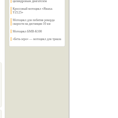
цилиндровым двигателем
Кроссовый мотоцикл «Ямаха-
YZ125»
Мотоцикл для побития рекорда
скорости на дистанции 10 км
Мотоцикл БМВ-К100
«Бета-зеро» — мотоцикл для триала