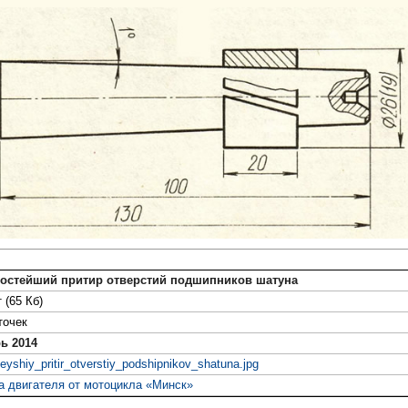
Простейший притир отверстий подшипников шатуна
 (65 Кб)
точек
ь 2014
teyshiy_pritir_otverstiy_podshipnikov_shatuna.jpg
а двигателя от мотоцикла «Минск»