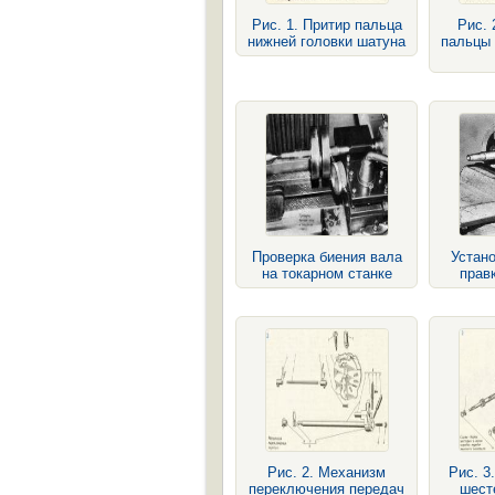
Рис. 1. Притир пальца
Рис. 
нижней головки шатуна
пальцы 
Проверка биения вала
Устано
на токарном станке
прав
Рис. 2. Механизм
Рис. 3
переключения передач
шест