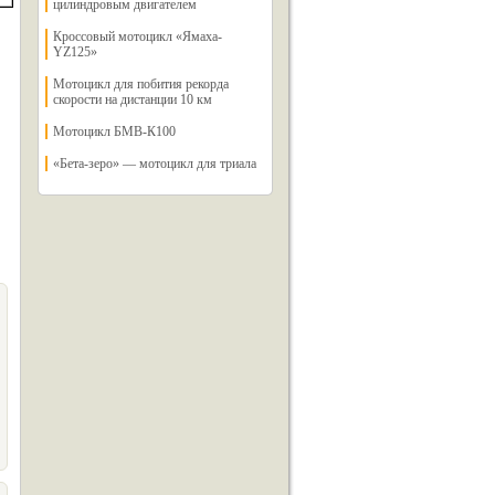
цилиндровым двигателем
Кроссовый мотоцикл «Ямаха-
YZ125»
Мотоцикл для побития рекорда
скорости на дистанции 10 км
Мотоцикл БМВ-К100
«Бета-зеро» — мотоцикл для триала