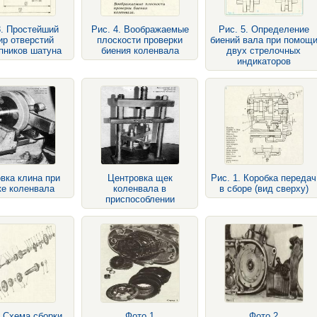
3. Простейший
Рис. 4. Воображаемые
Рис. 5. Определение
ир отверстий
плоскости проверки
биений вала при помощ
пников шатуна
биения коленвала
двух стрелочных
индикаторов
вка клина при
Центровка щек
Рис. 1. Коробка передач
ке коленвала
коленвала в
в сборе (вид сверху)
приспособлении
. Схема сборки
Фото 1
Фото 2