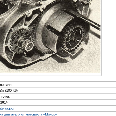
игателя
йт (100 Кб)
точек
 2014
atelya.jpg
ка двигателя от мотоцикла «Минск»