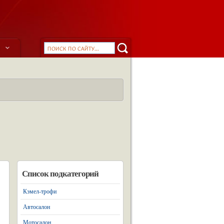
ы
Список подкатегорий
Кэмел-трофи
Автосалон
Мотосалон