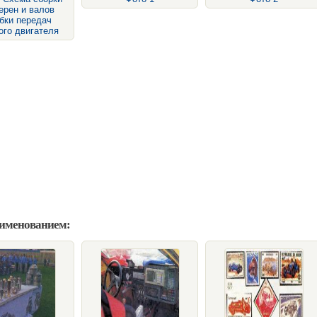
ерен и валов
бки передач
ого двигателя
аименованием: