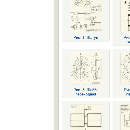
Рис. 1. Шатун
Рис
к
Рис. 5. Шайба
Рис
переходная
п