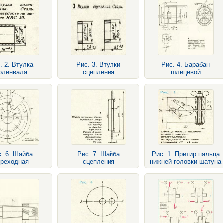
. 2. Втулка
Рис. 3. Втулки
Рис. 4. Барабан
оленвала
сцепления
шлицевой
. 6. Шайба
Рис. 7. Шайба
Рис. 1. Притир пальца
ереходная
сцепления
нижней головки шатуна