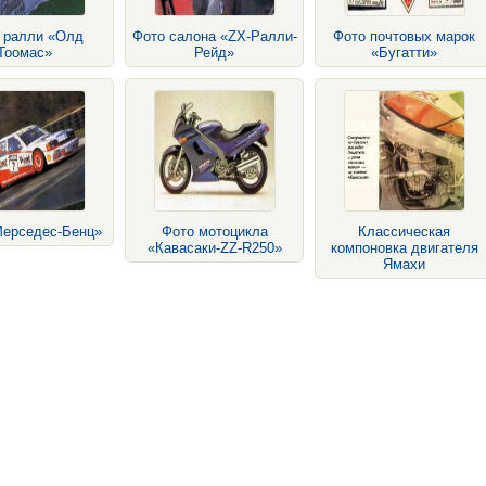
 ралли «Олд
Фото салона «ZX-Ралли-
Фото почтовых марок
Тоомас»
Рейд»
«Бугатти»
Мерседес-Бенц»
Фото мотоцикла
Классическая
«Кавасаки-ZZ-R250»
компоновка двигателя
Ямахи