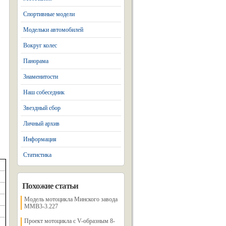
Спортивные модели
Модельки автомобилей
Вокруг колес
Панорама
Знаменитости
Наш собеседник
Звездный сбор
Личный архив
Информация
Статистика
Похожие статьи
Модель мотоцикла Минского завода
MMB3-3.227
Проект мотоцикла с V-образным 8-