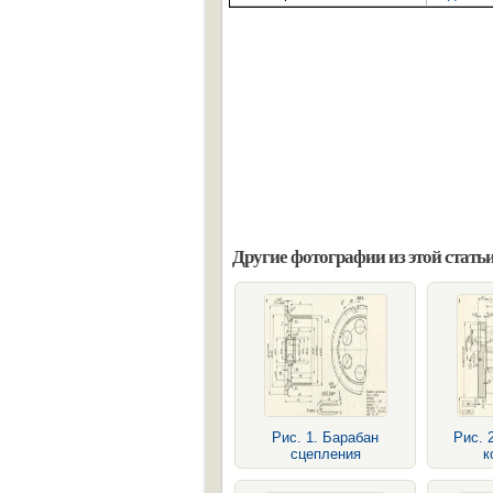
Другие фотографии из этой статьи
Рис. 1. Барабан
Рис. 
сцепления
к