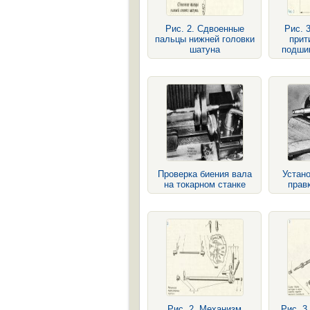
Рис. 2. Сдвоенные
Рис. 
пальцы нижней головки
прит
шатуна
подши
Проверка биения вала
Устано
на токарном станке
прав
Рис. 2. Механизм
Рис. 3