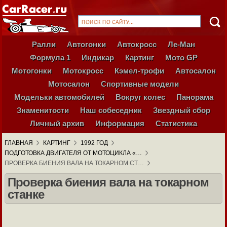
Ралли
Автогонки
Автокросс
Ле-Ман
Формула 1
Индикар
Картинг
Мото GP
Мотогонки
Мотокросс
Кэмел-трофи
Автосалон
Мотосалон
Спортивные модели
Модельки автомобилей
Вокруг колес
Панорама
Знаменитости
Наш собеседник
Звездный сбор
Личный архив
Информация
Статистика
ГЛАВНАЯ
КАРТИНГ
1992 ГОД
ПОДГОТОВКА ДВИГАТЕЛЯ ОТ МОТОЦИКЛА «…
ПРОВЕРКА БИЕНИЯ ВАЛА НА ТОКАРНОМ СТ…
Проверка биения вала на токарном
станке