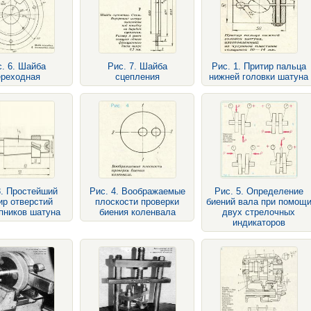
. 6. Шайба
Рис. 7. Шайба
Рис. 1. Притир пальца
ереходная
сцепления
нижней головки шатуна
3. Простейший
Рис. 4. Воображаемые
Рис. 5. Определение
ир отверстий
плоскости проверки
биений вала при помощ
пников шатуна
биения коленвала
двух стрелочных
индикаторов