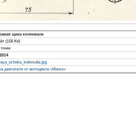
Правая щека коленвала
йт (158 Кб)
точек
2014
vaya_scheka_kolenvala.jpg
ка двигателя от мотоцикла «Минск»