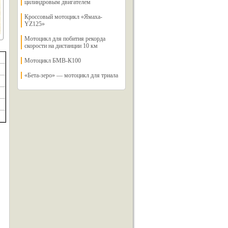
цилиндровым двигателем
Кроссовый мотоцикл «Ямаха-
YZ125»
Мотоцикл для побития рекорда
скорости на дистанции 10 км
Мотоцикл БМВ-К100
«Бета-зеро» — мотоцикл для триала