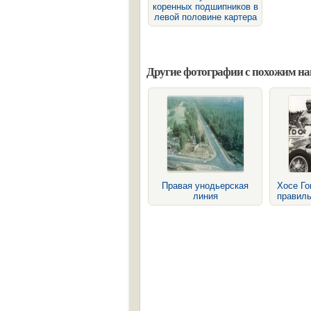
коренных подшипников в
левой половине картера
Другие фотографии с похожим н
Правая унодьерская
Хосе Го
линия
правиль