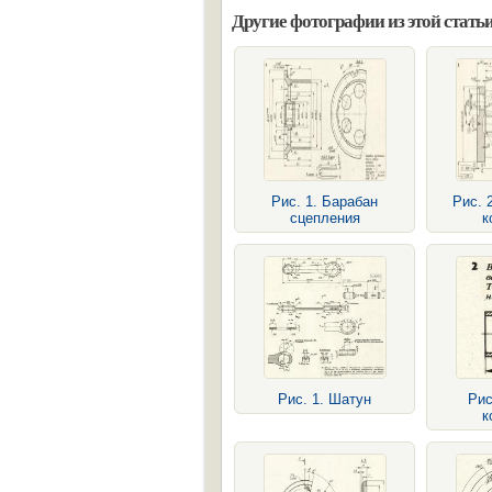
Другие фотографии из этой статьи
Рис. 1. Барабан
Рис. 
сцепления
к
Рис. 1. Шатун
Рис
к