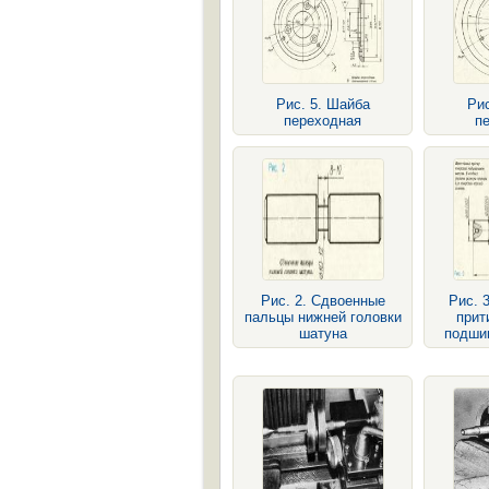
Рис. 5. Шайба
Рис
переходная
п
Рис. 2. Сдвоенные
Рис. 
пальцы нижней головки
прит
шатуна
подши