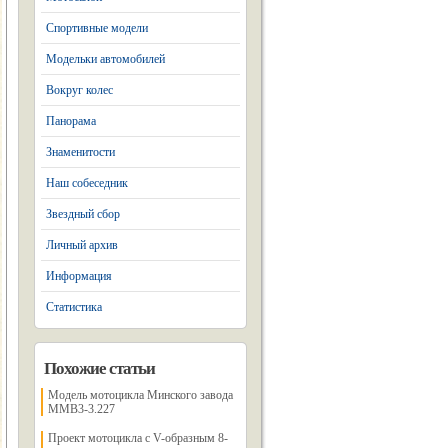
Спортивные модели
Модельки автомобилей
Вокруг колес
Панорама
Знаменитости
Наш собеседник
Звездный сбор
Личный архив
Информация
Статистика
Похожие статьи
Модель мотоцикла Минского завода
MMB3-3.227
Проект мотоцикла с V-образным 8-