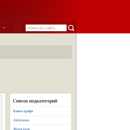
ы
Список подкатегорий
Кэмел-трофи
Автосалон
Мотосалон