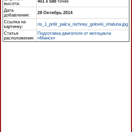
401 x 588
точек
высота:
Дата
28 Октябрь 2014
добавления:
Ссылка на
ris_1_pritir_palca_nizhney_golovki_shatuna.jpg
картинку:
Статья
Подготовка двигателя от мотоцикла
расположения:
«Минск»