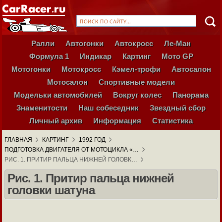
Ралли
Автогонки
Автокросс
Ле-Ман
Формула 1
Индикар
Картинг
Мото GP
Мотогонки
Мотокросс
Кэмел-трофи
Автосалон
Мотосалон
Спортивные модели
Модельки автомобилей
Вокруг колес
Панорама
Знаменитости
Наш собеседник
Звездный сбор
Личный архив
Информация
Статистика
ГЛАВНАЯ
КАРТИНГ
1992 ГОД
ПОДГОТОВКА ДВИГАТЕЛЯ ОТ МОТОЦИКЛА «…
РИС. 1. ПРИТИР ПАЛЬЦА НИЖНЕЙ ГОЛОВК…
Рис. 1. Притир пальца нижней
головки шатуна