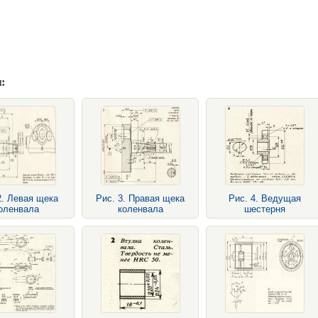
:
2. Левая щека
Рис. 3. Правая щека
Рис. 4. Ведущая
оленвала
коленвала
шестерня