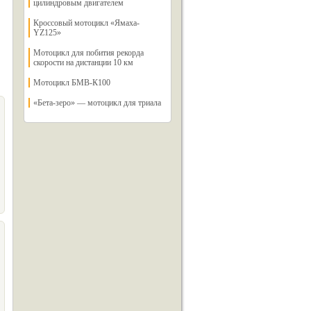
цилиндровым двигателем
Кроссовый мотоцикл «Ямаха-
YZ125»
Мотоцикл для побития рекорда
скорости на дистанции 10 км
Мотоцикл БМВ-К100
«Бета-зеро» — мотоцикл для триала