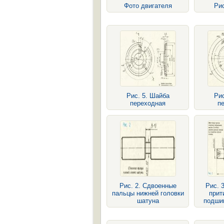
Фото двигателя
Рис
Рис. 5. Шайба
Рис
переходная
п
Рис. 2. Сдвоенные
Рис. 
пальцы нижней головки
прит
шатуна
подши