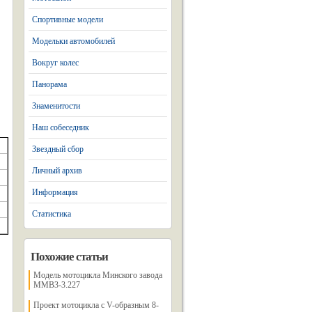
Спортивные модели
Модельки автомобилей
Вокруг колес
Панорама
Знаменитости
Наш собеседник
Звездный сбор
Личный архив
Информация
Статистика
Похожие статьи
Модель мотоцикла Минского завода
MMB3-3.227
Проект мотоцикла с V-образным 8-